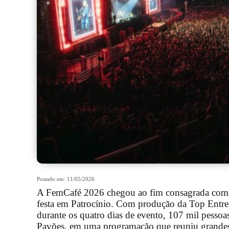
Postado em: 11/05/2026
A FemCafé 2026 chegou ao fim consagrada como 
festa em Patrocínio. Com produção da Top Entret
durante os quatro dias de evento, 107 mil pess
Pavões, em uma programação que reuniu grandes 