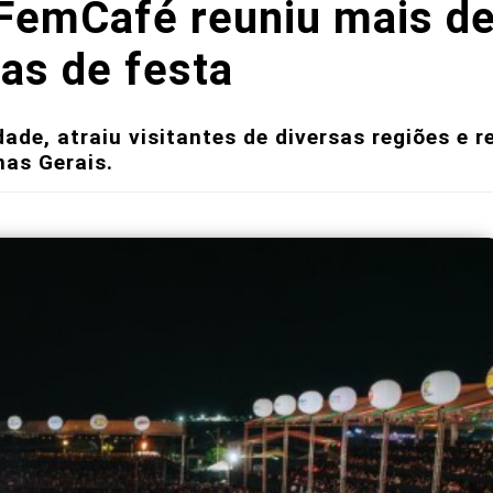
a FemCafé reuniu mais d
ias de festa
de, atraiu visitantes de diversas regiões e 
nas Gerais.