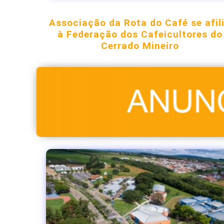
Associação da Rota do Café se afil
à Federação dos Cafeicultores do
Cerrado Mineiro