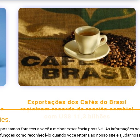
Exportações dos Cafés do Brasil
de
registram recorde de receita cambial
com US$ 11,3 bilhões
es.
e possamos fornecer a você a melhor experiência possível. As informações 
unções como reconhecê-lo quando você retorna ao nosso site e ajudar noss